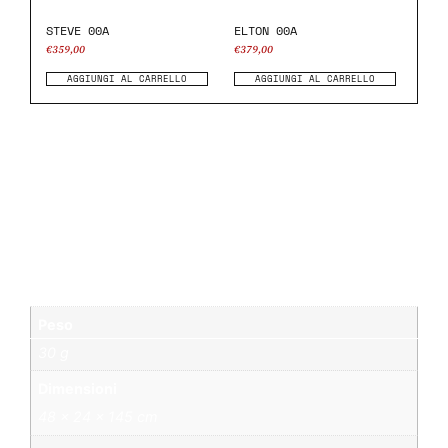
STEVE 00A
ELTON 00A
€
359,00
€
379,00
AGGIUNGI AL CARRELLO
AGGIUNGI AL CARRELLO
Informazioni aggiuntive
Peso
30 g
Dimensioni
48 × 24 × 145 cm