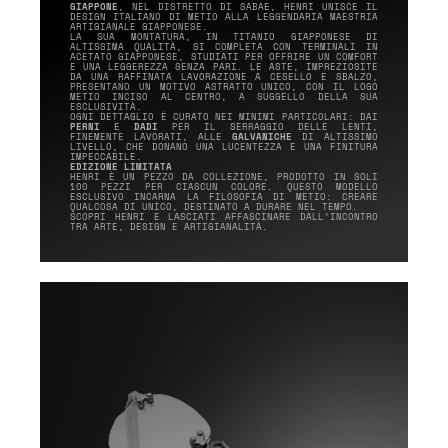
GIAPPONE
, NEL DISTRETTO DI SABAE, HENRI UNISCE IL
DESIGN ITALIANO DI METIO ALLA LEGGENDARIA MAESTRIA
ARTIGIANALE GIAPPONESE.
LA SUA MONTATURA, IN TITANIO GIAPPONESE DI
ALTISSIMA QUALITÀ, SI COMPLETA CON TERMINALI IN
ACETATO GIAPPONESE, STUDIATI PER OFFRIRE UN COMFORT
E UNA LEGGEREZZA SENZA PARI. LE ASTE, IMPREZIOSITE
DA UNA RAFFINATA LAVORAZIONE A CESELLO E SBALZO,
PRESENTANO UN MOTIVO ASTRATTO UNICO, CON IL LOGO
METIO INCISO AL CENTRO, A SUGGELLO DELLA SUA
ESCLUSIVITÀ.
OGNI DETTAGLIO È CURATO NEI MINIMI PARTICOLARI: DAI
PERNI
E
DADI
PER IL SERRAGGIO DELLE LENTI,
FINEMENTE LAVORATI, ALLE
GALVANICHE
DI ALTISSIMO
LIVELLO, CHE DONANO UNA LUCENTEZZA E UNA FINITURA
IMPECCABILE.
EDIZIONE LIMITATA
HENRI È UN PEZZO DA COLLEZIONE, PRODOTTO IN SOLI
100 PEZZI PER CIASCUN COLORE. QUESTO MODELLO
ESCLUSIVO INCARNA LA FILOSOFIA DI METIO: CREARE
QUALCOSA DI UNICO, DESTINATO A DURARE NEL TEMPO.
SCOPRI HENRI E LASCIATI AFFASCINARE DALL’INCONTRO
TRA ARTE, DESIGN E ARTIGIANALITÀ.