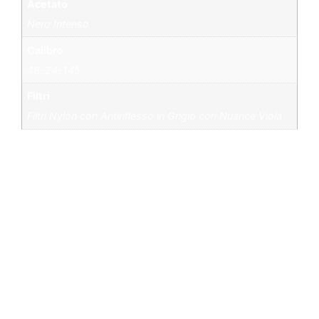
Acetato
Nero Intenso
Calibro
48-24-145
Filtri
Filtri Nylon con Antiriflesso in Grigio con Nuance Viola