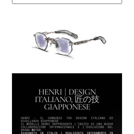
HENRI | DESIGN
ITALIANO, 匠の技
GIAPPONESE
HENRI
– IL CONNUBIO TRA DESIGN ITALIANO ED
ECCELLENZA GIAPPONESE
IL MODELLO HENRI RAPPRESENTA L’INIZIO DI UNA NUOVA
COLLABORAZIONE INTERNAZIONALE E L’EVOLUZIONE DEL
BRAND
METIO
.
DISEGNATO IN ITALIA
E
REALIZZATO INTERAMENTE IN