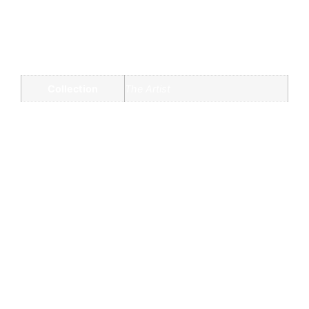
Informazioni aggiuntive
Collection
The Artist