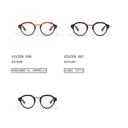
VIVIEN 530
VIVIEN 627
€
379,00
€
379,00
AGGIUNGI AL CARRELLO
LEGGI TUTTO